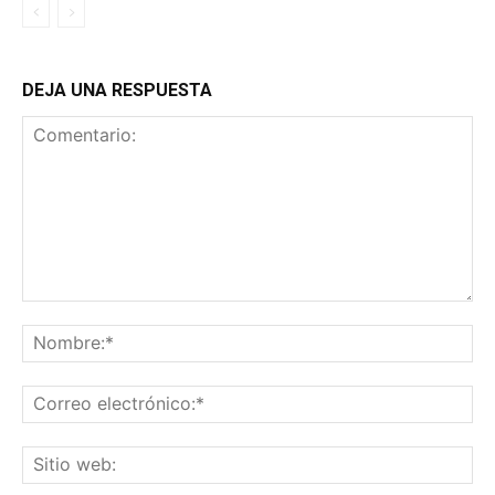
DEJA UNA RESPUESTA
Comentario:
No
Co
ele
Sit
we