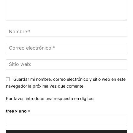
Comentario:
No
Co
ele
Sit
we
Guardar mi nombre, correo electrónico y sitio web en este
navegador la próxima vez que comente.
Por favor, introduce una respuesta en dígitos:
tres × uno =