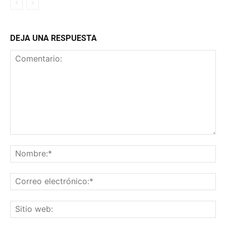
DEJA UNA RESPUESTA
Comentario:
No
Co
ele
Sit
we